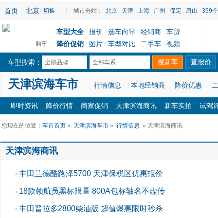
首页
北京
切换
|
城市分站：
北京
天津
上海
广州
保定
唐山
399
车型大全
报价
选车向导
经销商
车贷
|
|
|
|
降价促销
图片
车型对比
二手车
视频
购车
|
|
|
|
车型搜索：
全部品牌
全部车系
天津滨海车市
行情信息
本地经销商
降价优惠
即时资讯
降价行情
商家促销
天津滨海商讯
新车实拍
试驾
您现在的位置：
车市首页
»
天津滨海车市
»
行情信息
» 天津滨海商讯
天津滨海商讯
丰田兰德酷路泽5700 天津保税区优惠报价
▪
18款领航员黑标限量 800A包标轴名不虚传
▪
丰田普拉多2800柴油版 超值爆惠限时秒杀
▪