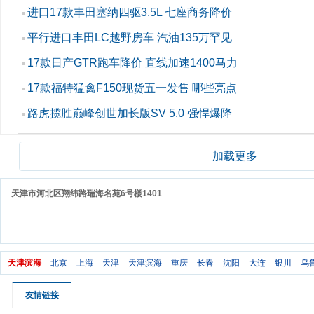
进口17款丰田塞纳四驱3.5L 七座商务降价
▪
平行进口丰田LC越野房车 汽油135万罕见
▪
17款日产GTR跑车降价 直线加速1400马力
▪
17款福特猛禽F150现货五一发售 哪些亮点
▪
路虎揽胜巅峰创世加长版SV 5.0 强悍爆降
▪
加载更多
天津市河北区翔纬路瑞海名苑6号楼1401
天津滨海
北京
上海
天津
天津滨海
重庆
长春
沈阳
大连
银川
乌
友情链接