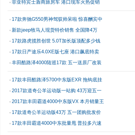
菲亚特宾士盾商旅房车 港口现车火热促销
▪
17款奔驰G550男神驾驭帅呆啦 惊喜酬宾中
▪
新款jeep牧马人现货特价销售 全国降4万
▪
17款路虎揽胜创世 5.0T加长版顶配多少钱
▪
17款日产途乐4.0XE版七座 港口飙底特卖
▪
丰田酷路泽4000陆巡17款 五一送原厂改装
▪
17款丰田酷路泽5700中东版EXR 拖钩底挂
▪
2017款道奇公羊运动版一站购 43万迎五一
▪
2017款丰田霸道4000中东版VX 本月销量王
▪
17款道奇公羊运动版43万 五一团购批发价
▪
17款丰田霸道4000中东批量甩 普拉多六速
▪